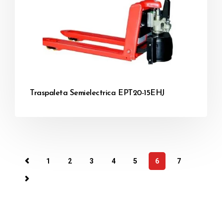
Traspaleta Semielectrica EPT20-15EHJ
1
2
3
4
5
6
7