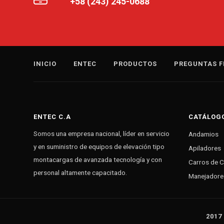
+58 (243) 245-0688
INICIO
ENTEC
PRODUCTOS
PREGUNTAS F
ENTEC C.A
CATÁLOG
Somos una empresa nacional, líder en servicio
Andamios
y en suministro de equipos de elevación tipo
Apiladores
montacargas de avanzada tecnología y con
Carros de 
personal altamente capacitado.
Manejadore
2017