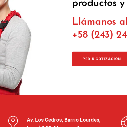
productos y 
Llámanos al
+58 (243) 2
PEDIR COTIZACIÓN
Av. Los Cedros, Barrio Lourdes,