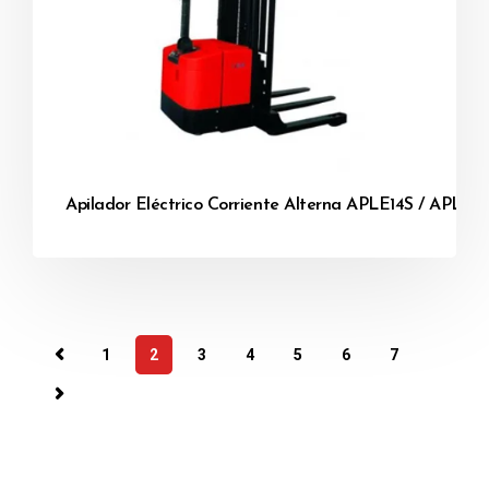
Apilador Eléctrico Corriente Alterna APLE14S / APLE16
1
2
3
4
5
6
7