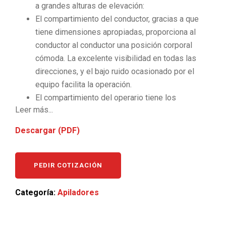
a grandes alturas de elevación:
El compartimiento del conductor, gracias a que
tiene dimensiones apropiadas, proporciona al
conductor al conductor una posición corporal
cómoda. La excelente visibilidad en todas las
direcciones, y el bajo ruido ocasionado por el
equipo facilita la operación.
El compartimiento del operario tiene los
Leer más...
controles de las funciones hidráulicas, control de
dirección, bocina, luces, y freno de mano. Todos
Descargar (PDF)
estos controles están a una distancia apropiada
del conductor para que puedan ser alcanzados y
manejados fácilmente. Reposabrazos
PEDIR COTIZACIÓN
acolchados, alfombra de gomas y perillas de
control recubiertas con resina garantizan
Categoría:
Apiladores
comodidad al operario para el trabajo diario. La
inclinación de la columna de dirección puede