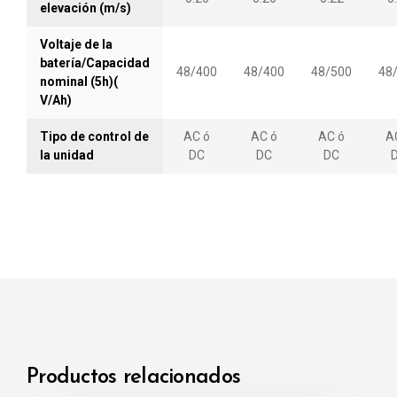
elevación (m/s)
Sobre todo, ya que el motor AC no usa
contactores y escobillas, el mantenimiento de
Voltaje de la
estos componentes no será necesario. El
batería/Capacidad
48/400
48/400
48/500
48
nominal (5h)(
operador podrá sentir la diferencia entre este
V/Ah)
nuevo diseño y los diseños anteriores.
Tipo de control de
AC ó
AC ó
AC ó
A
la unidad
DC
DC
DC
Productos relacionados