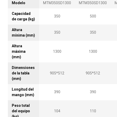
Modelo
MTM350SD1300
MTM350SD1300
M
Capacidad
350
500
de carga (kg)
Altura
350
350
mínima (mm)
Altura
máxima
1300
1300
(mm)
Dimensiones
de la tabla
905*512
905*512
(mm)
Longitud del
390
390
mango (mm)
Peso total
del equipo
104
110
(kg)