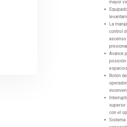
mayor vid
Equipado 
levantam
La manij
control d
ascenso 
presiona
Avance p
posición 
espacios
Botón de
operador
inconven
Interrupt
superior 
con el o
Sistema 