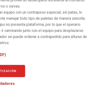
mente provee un desempeño excelente al momento
ros o curvas.
n equipo con un contrapeso especial, sin patas, lo
ite manejar todo tipo de paletas de manera sencilla.
po no presenta plataforma, por lo que el operario
e ir caminando junto con el equipo para desplazarse.
lador se puede ordenar a contrapedido para alturas de
etros.
DF)
OTIZACIÓN
iladores