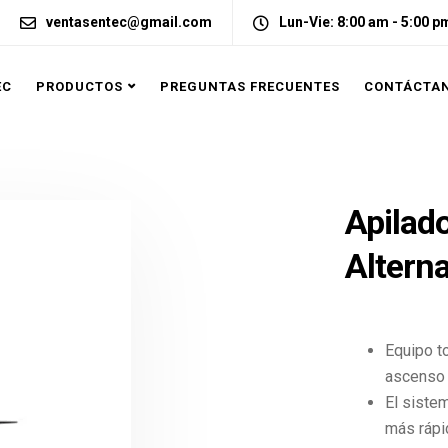
ventasentec@gmail.com
Lun-Vie: 8:00 am - 5:00 p
EC
PRODUCTOS
PREGUNTAS FRECUENTES
CONTÁCTA
Apilado
Altern
Equipo to
ascenso 
El siste
más rápi