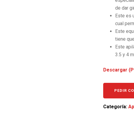
especial
de dar gi
Este es u
cual perm
Este equi
tiene qu
Este api
3.5 y 4 m
Descargar (P
PEDIR C
Categoría:
Ap