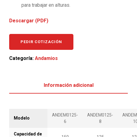
para trabajar en alturas.
Descargar (PDF)
PEDIR COTIZACIÓN
Categoría:
Andamios
Información adicional
ANDEM0125-
ANDEM0125-
ANDEM
Modelo
6
8
1
Capacidad de