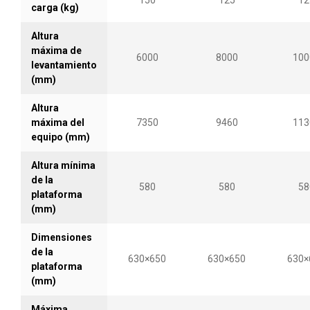
150
125
12
carga (kg)
Altura
máxima de
6000
8000
100
levantamiento
(mm)
Altura
máxima del
7350
9460
113
equipo (mm)
Altura mínima
de la
580
580
58
plataforma
(mm)
Dimensiones
de la
630×650
630×650
630×
plataforma
(mm)
Máxima