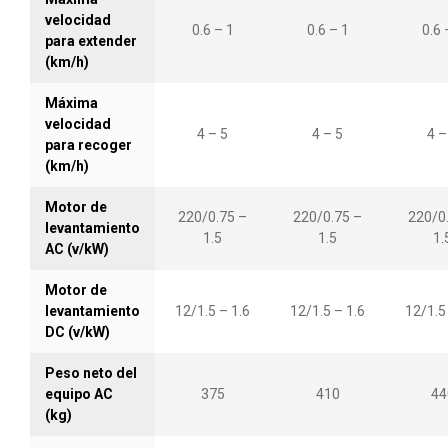
velocidad
0.6 – 1
0.6 – 1
0.6 
para extender
(km/h)
Máxima
velocidad
4 – 5
4 – 5
4 –
para recoger
(km/h)
Motor de
220/0.75 –
220/0.75 –
220/0
levantamiento
1.5
1.5
1.
AC (v/kW)
Motor de
levantamiento
12/1.5 – 1.6
12/1.5 – 1.6
12/1.5
DC (v/kW)
Peso neto del
equipo AC
375
410
44
(kg)